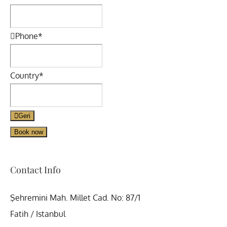
Phone
*
Phone
Country
*
Number
*
Geri
Book now
Contact Info
Şehremini Mah. Millet Cad. No: 87/1
Fatih / Istanbul