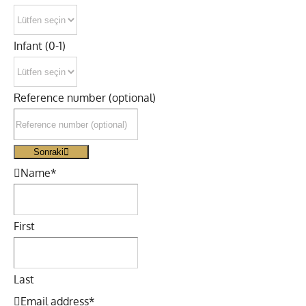
Infant (0-1)
Reference number (optional)
Sonraki
Name
*
First
Last
Email address
*