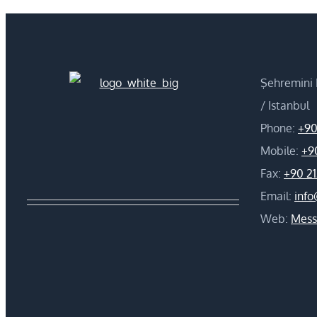
Şehremini M
/ Istanbul
Phone:
+90
Mobile:
+9
Fax:
+90 21
Email:
inf
Web:
Mess