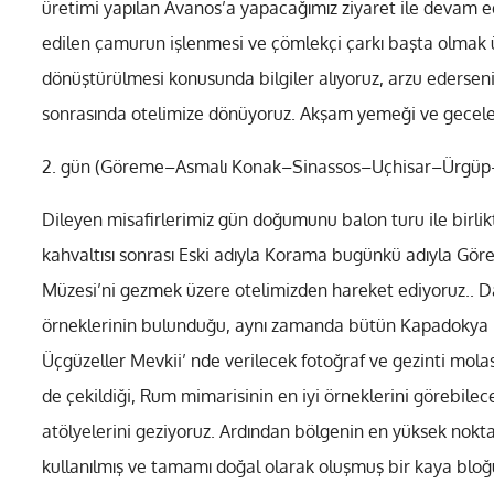
üretimi yapılan Avanos’a yapacağımız ziyaret ile devam edi
edilen çamurun işlenmesi ve çömlekçi çarkı başta olmak üz
dönüştürülmesi konusunda bilgiler alıyoruz, arzu edersen
sonrasında otelimize dönüyoruz. Akşam yemeği ve gecel
2. gün (Göreme–Asmalı Konak–Sinassos–Uçhisar–Ürgüp
Dileyen misafirlerimiz gün doğumunu balon turu ile birli
kahvaltısı sonrası Eski adıyla Korama bugünkü adıyla Gö
Müzesi’ni gezmek üzere otelimizden hareket ediyoruz.. Da
örneklerinin bulunduğu, aynı zamanda bütün Kapadokya Bö
Üçgüzeller Mevkii’ nde verilecek fotoğraf ve gezinti mola
de çekildiği, Rum mimarisinin en iyi örneklerini görebil
atölyelerini geziyoruz. Ardından bölgenin en yüksek nok
kullanılmış ve tamamı doğal olarak oluşmuş bir kaya bloğ