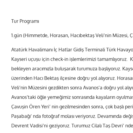
Tur Programı
1.gün (Himmetde, Horasan, Hacıbektaş Veli’nin Müzesi, Ç
Atatürk Havalimanı İç Hatlar Gidiş Terminali Türk Havayol
Kayseri uçuşu için check-in işlemlerimizi tamamlıyoruz. 
bekleyen aracımızla buluşarak turumuza başlıyoruz. Ka
üzerinden Hacı Bektaş ilçesine doğru yol alıyoruz. Horasa
Veli’nin Müzesini gezdikten sonra Avanos’a doğru yol alıy
Avanos’taki öğle yemeğimiz sonrasında kayaların oyulması i
Çavuşin Ören Yeri’ nin gezilmesinden sonra, çok başlı peri
Paşabağı’ nda fotoğraf molası veriyoruz. Devamında değiş
Devrent Vadisi’ni geziyoruz. Turumuz Cilalı Taş Devri’ n