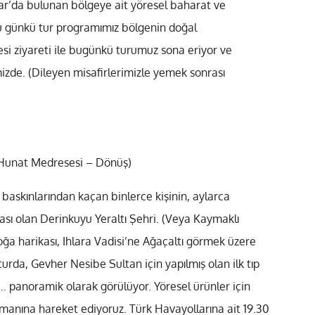
isar’da bulunan bölgeye ait yöresel baharat ve
 Bu günkü tur programımız bölgenin doğal
esi ziyareti ile bugünkü turumuz sona eriyor ve
de. (Dileyen misafirlerimizle yemek sonrası
– Hunat Medresesi – Dönüş)
n baskınlarından kaçan binlerce kişinin, aylarca
ası olan Derinkuyu Yeraltı Şehri. (Veya Kaymaklı
oğa harikası, Ihlara Vadisi’ne Ağaçaltı görmek üzere
turda, Gevher Nesibe Sultan için yapılmış olan ilk tıp
 panoramik olarak görülüyor. Yöresel ürünler için
imanına hareket ediyoruz. Türk Havayollarına ait 19.30