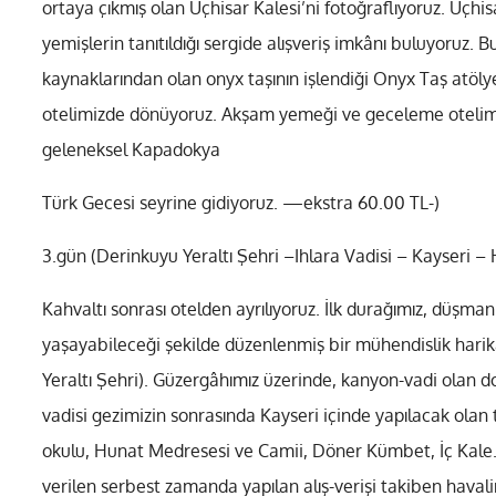
ortaya çıkmış olan Uçhisar Kalesi’ni fotoğraflıyoruz. Uçh
yemişlerin tanıtıldığı sergide alışveriş imkânı buluyoruz.
kaynaklarından olan onyx taşının işlendiği Onyx Taş atöly
otelimizde dönüyoruz. Akşam yemeği ve geceleme otelimiz
geleneksel Kapadokya
Türk Gecesi seyrine gidiyoruz. —ekstra 60.00 TL-)
3.gün (Derinkuyu Yeraltı Şehri –Ihlara Vadisi – Kayseri 
Kahvaltı sonrası otelden ayrılıyoruz. İlk durağımız, düşma
yaşayabileceği şekilde düzenlenmiş bir mühendislik harik
Yeraltı Şehri). Güzergâhımız üzerinde, kanyon-vadi olan d
vadisi gezimizin sonrasında Kayseri içinde yapılacak olan 
okulu, Hunat Medresesi ve Camii, Döner Kümbet, İç Kale…
verilen serbest zamanda yapılan alış-verişi takiben haval