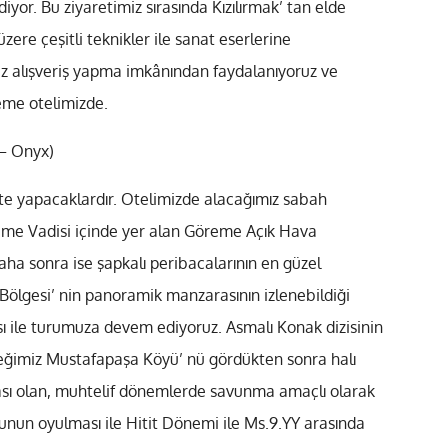
yor. Bu ziyaretimiz sırasında Kızılırmak’ tan elde
ere çeşitli teknikler ile sanat eserlerine
iz alışveriş yapma imkânından faydalanıyoruz ve
eme otelimizde.
– Onyx)
kte yapacaklardır. Otelimizde alacağımız sabah
reme Vadisi içinde yer alan Göreme Açık Hava
ha sonra ise şapkalı peribacalarının en güzel
lgesi’ nin panoramik manzarasının izlenebildiği
sı ile turumuza devem ediyoruz. Asmalı Konak dizisinin
eceğimiz Mustafapaşa Köyü’ nü gördükten sonra halı
tası olan, muhtelif dönemlerde savunma amaçlı olarak
unun oyulması ile Hitit Dönemi ile Ms.9.YY arasında