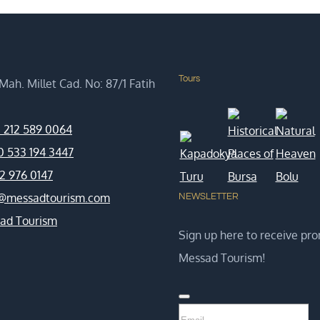
Tours
ah. Millet Cad. No: 87/1 Fatih
 212 589 0064
0 533 194 3447
2 976 0147
o@messadtourism.com
NEWSLETTER
ad Tourism
Sign up here to receive pro
Messad Tourism!
Email
*