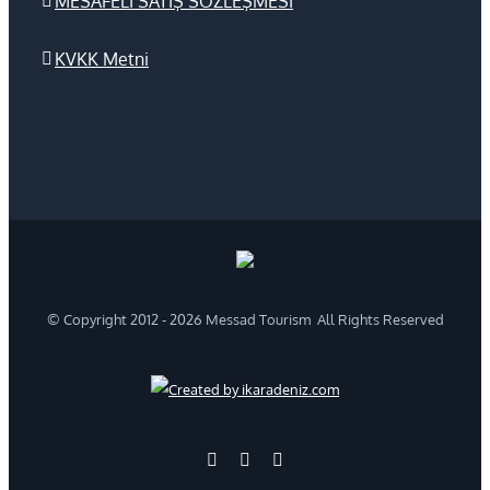
MESAFELİ SATIŞ SÖZLEŞMESİ
KVKK Metni
© Copyright 2012 -
2026 Messad Tourism All Rights Reserved
Created
by
ikaradeniz.com
Facebook
X
Instagram